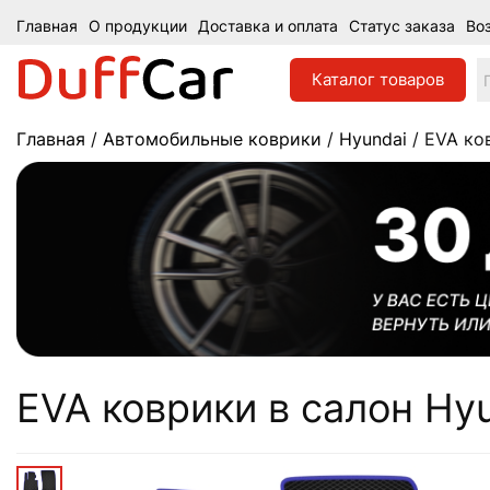
Главная
О продукции
Доставка и оплата
Статус заказа
Во
Каталог
товаров
Главная
/
Автомобильные коврики
/
Hyundai
/ EVA ков
EVA коврики в салон Hyun