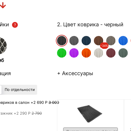
ейки
2. Цвет коврика
- черный
-34%
мб
ация
+ Аксессуары
По отдельности
вриков в салон +
2 690 Р
3 000
гажник +
2 290 Р
2 790