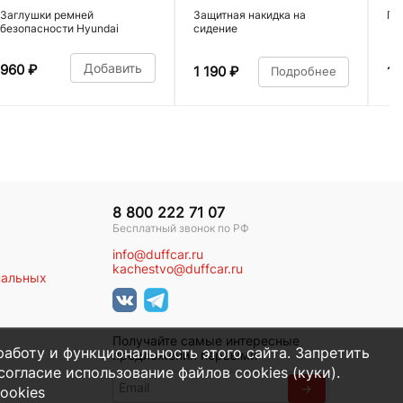
Заглушки ремней
Защитная накидка на
По
безопасности Hyundai
сидение
Добавить
960
₽
1 190
₽
1 
Подробнее
8 800 222 71 07
Бесплатный звонок по РФ
info@duffcar.ru
kachestvo@duffcar.ru
нальных
Получайте самые интересные
работу и функциональность этого сайта. Запретить
предложения первыми
огласие использование файлов cookies (куки).
→
ookies